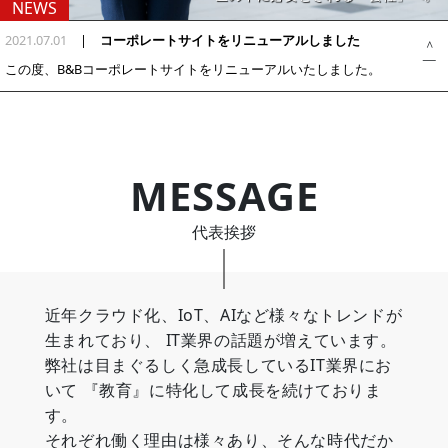
NEWS
2021.07.01
|
コーポレートサイトをリニューアルしました
2020.11.01
|
コーポレートサイトを公開しました
＜
｜
この度、B&Bコーポレートサイトをリニューアルいたしました。
この度、コーポレートサイトを公開いたしました。
お知らせや採用情報などを随時更新してまいりますのでぜひご覧く
デザインの一新しスマートフォンからも見やすい構成にすること
ださい。
で、
利用者のみなさまに当社のサービスや事業についてよりわかりやす
く情報をお伝えすることを目指し、
コーポレートサイトリニューアルをいたしました。
MESSAGE
今後もコーポレートサイトを通じて最新情報を発信してまいります
ので、よろしくお願いいたします。
代表挨拶
近年クラウド化、IoT、AIなど様々なトレンドが
生まれており、
IT業界の話題が増えています。
弊社は目まぐるしく急成長しているIT業界にお
いて
『教育』に特化して成長を続けておりま
す。
それぞれ働く理由は様々あり、そんな時代だか