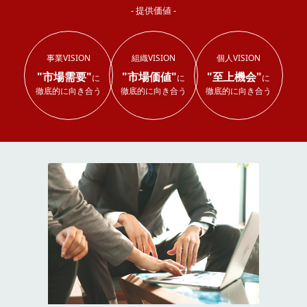
- 提供価値 -
事業VISION
組織VISION
個人VISION
"市場需要"
"市場価値"
"至上機会"
に
に
に
徹底的に向き合う
徹底的に向き合う
徹底的に向き合う